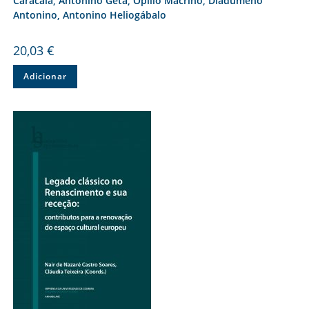
Caracala, Antonino Geta, Opílio Macrino, Diadúmeno
Antonino, Antonino Heliogábalo
20,03
€
Adicionar