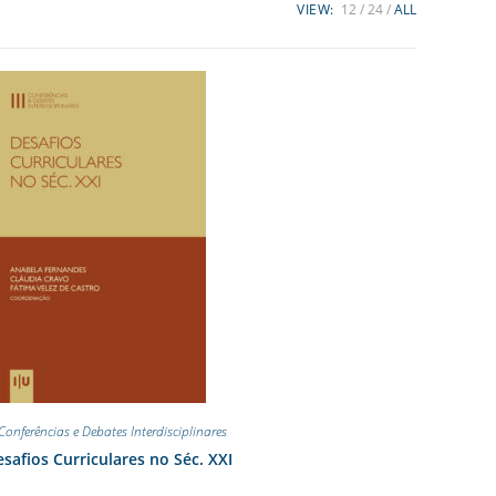
VIEW:
12
24
ALL
I Conferências e Debates Interdisciplinares
safios Curriculares no Séc. XXI