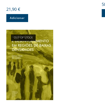
5
21,90
€
Adicionar
OUT OF STOCK