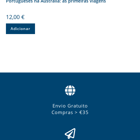
Portugueses na Austrália: as primeiras viagens
12,00
€
Adicionar
Envio Gratuito
Compras > €35