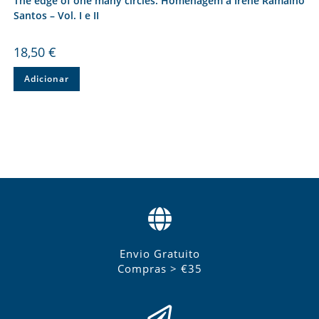
The edge of one many circles: Homenagem a Irene Ramalho
Santos – Vol. I e II
18,50
€
Adicionar
Envio Gratuito
Compras > €35