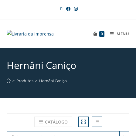
MENU
0
Hernâni Caniço
>
Produtos
>
Hernâni Caniço
CATÁLOGO