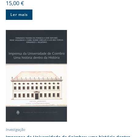
15,00
€
Ler mais
Investigação