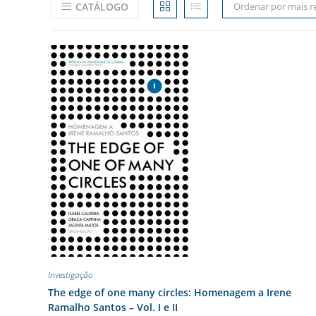
CATÁLOGO
Ordenar por mais r
Investigação
The edge of one many circles: Homenagem a Irene
Ramalho Santos – Vol. I e II