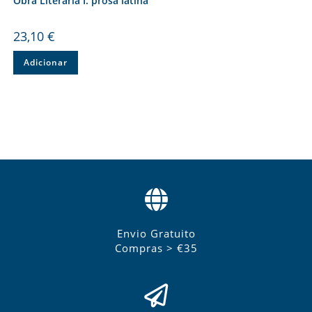
Obra Literária I: prosa latina
23,10
€
Adicionar
Envio Gratuito
Compras > €35