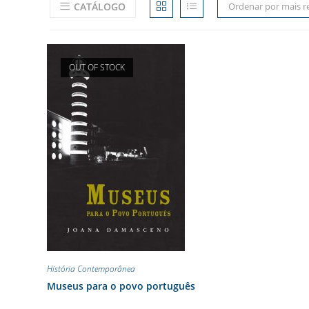
CATÁLOGO
Ordenar por mais r
OUT OF STOCK
História Contemporânea
Museus para o povo português