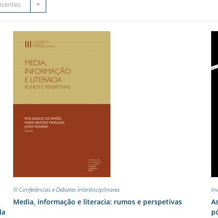
ecentes
III Conferências e Debates Interdisciplinares
In
:
Media, informação e literacia: rumos e perspetivas
As
la
pó