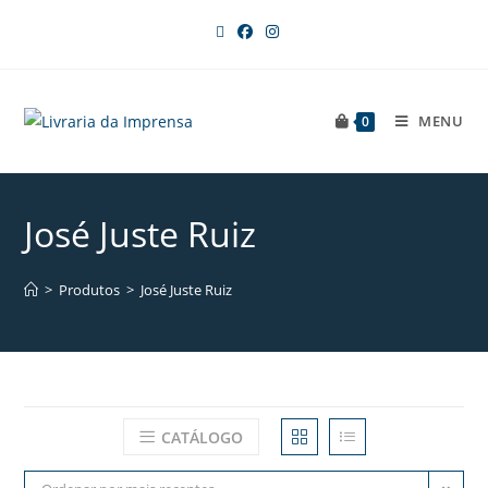
MENU
0
José Juste Ruiz
>
Produtos
>
José Juste Ruiz
CATÁLOGO