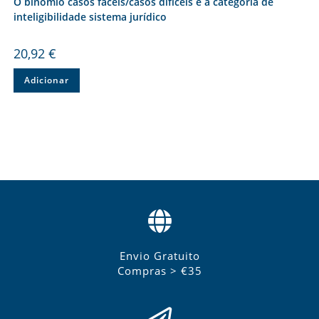
O binómio casos fáceis/casos difíceis e a categoria de
inteligibilidade sistema jurídico
20,92
€
Adicionar
Envio Gratuito
Compras > €35