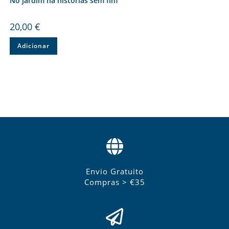
No jardim há histórias sem fim
20,00
€
Adicionar
Envio Gratuito
Compras > €35