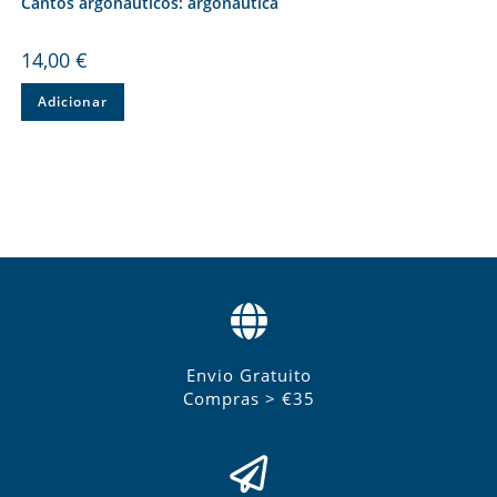
Cantos argonáuticos: argonáutica
14,00
€
Adicionar
Envio Gratuito
Compras > €35