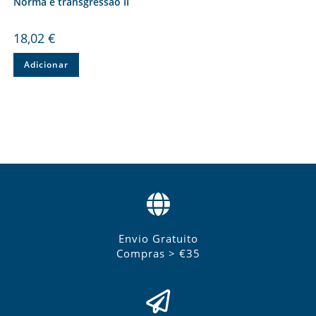
Norma e transgressão II
18,02
€
Adicionar
Envio Gratuito
Compras > €35