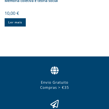
Memória coletiva e teoria social
10,00
€
Ler mais
Envio Gratuito
Compras > €35