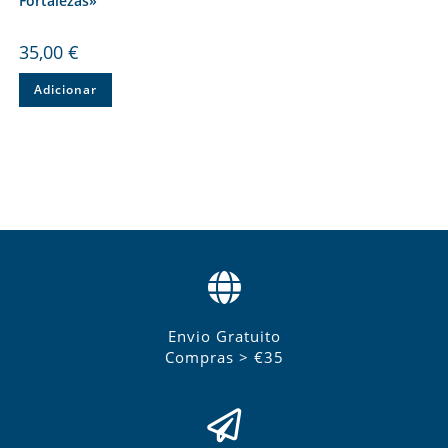
Fortalezas»
35,00
€
Adicionar
Envio Gratuito
Compras > €35