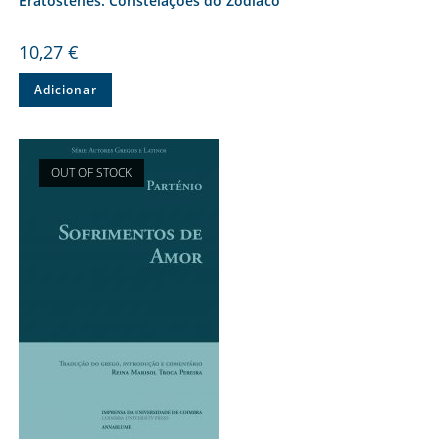
Eratóstenes. Constelações do Zodíaco
10,27
€
Adicionar
OUT OF STOCK