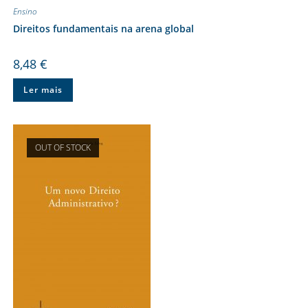
Ensino
Direitos fundamentais na arena global
8,48
€
Ler mais
OUT OF STOCK