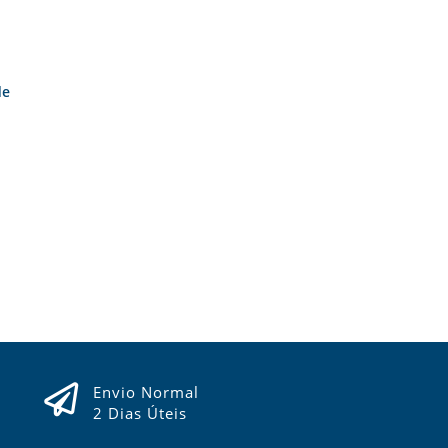
de
Envio Normal
2 Dias Úteis