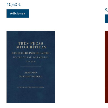
10,60
€
8
Adicionar