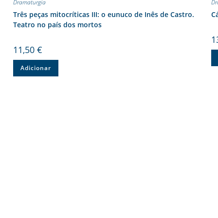
Dramaturgia
Dr
Três peças mitocríticas III: o eunuco de Inês de Castro.
Cá
Teatro no país dos mortos
1
11,50
€
Adicionar