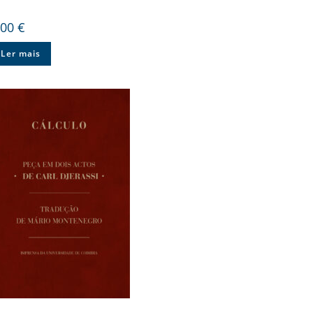
,00
€
Ler mais