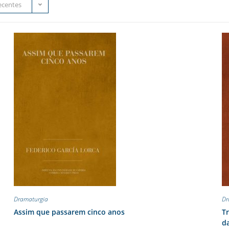
ecentes
Dramaturgia
Dr
Assim que passarem cinco anos
Tr
da