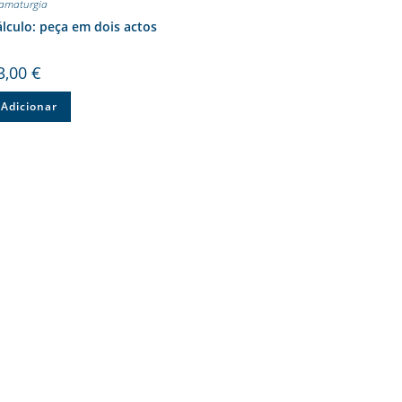
amaturgia
lculo: peça em dois actos
3,00
€
Adicionar