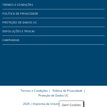
TERMOS E CONDIÇÕES
POLÍTICA DE PRIVACIDADE
PROTEÇÃO DE DADOS UC
DEVOLUÇÕES E TROCAS
CAMPANHAS
Termos e Condições
Política de Privacidade
Proteção de Dados UC
2026 | Imprensa da Universidade de Coimbra
Gerir Cookies