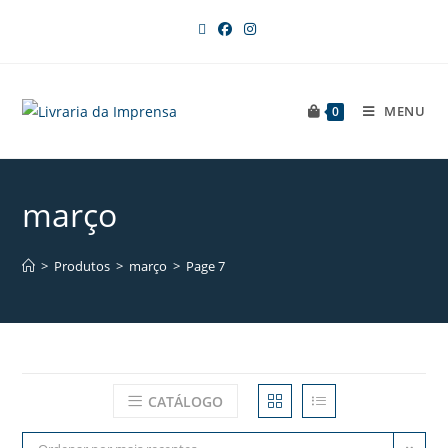
MENU
0
março
>
Produtos
>
março
>
Page 7
CATÁLOGO