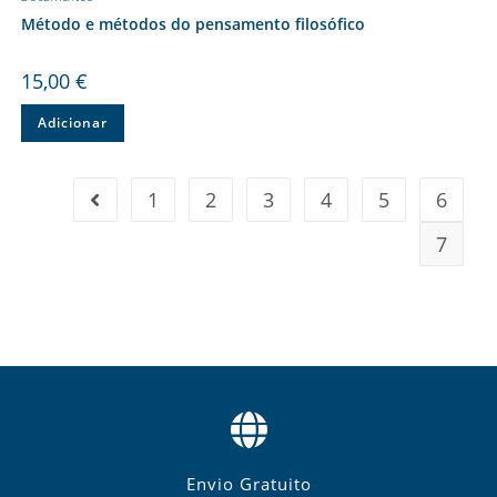
Método e métodos do pensamento filosófico
15,00
€
Adicionar
1
2
3
4
5
6
7
Envio Gratuito