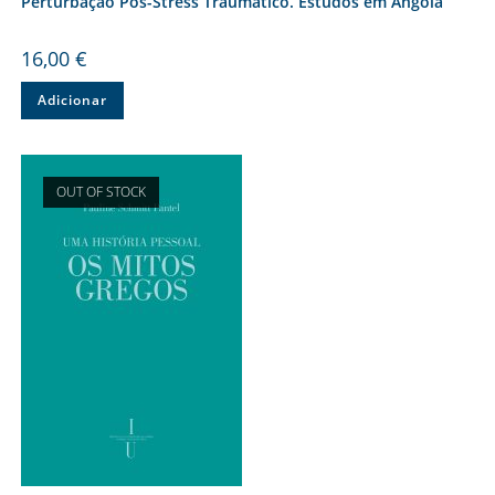
Perturbação Pós-Stress Traumático. Estudos em Angola
16,00
€
Adicionar
OUT OF STOCK