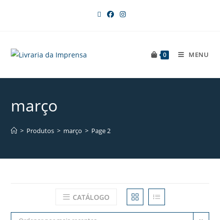
MENU
0
março
>
Produtos
>
março
>
Page 2
CATÁLOGO