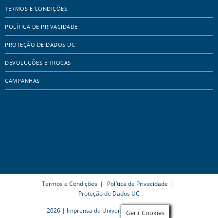
TERMOS E CONDIÇÕES
POLÍTICA DE PRIVACIDADE
PROTEÇÃO DE DADOS UC
DEVOLUÇÕES E TROCAS
CAMPANHAS
Termos e Condições
Política de Privacidade
Proteção de Dados UC
2026 | Imprensa da Universidade de Coimbra
Gerir Cookies