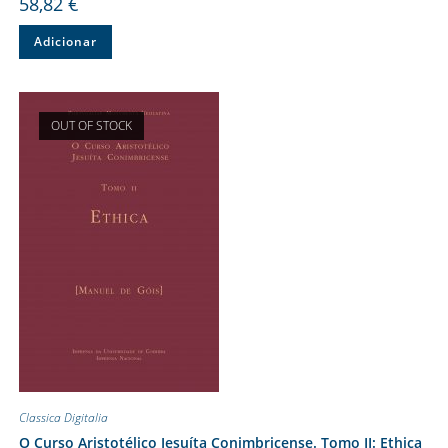
58,82
€
Adicionar
OUT OF STOCK
Classica Digitalia
O Curso Aristotélico Jesuíta Conimbricense. Tomo II: Ethica