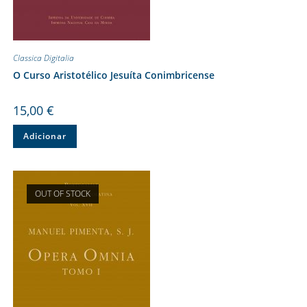
Classica Digitalia
O Curso Aristotélico Jesuíta Conimbricense
15,00
€
Adicionar
OUT OF STOCK