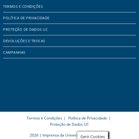
TERMOS E CONDIÇÕES
POLÍTICA DE PRIVACIDADE
PROTEÇÃO DE DADOS UC
DEVOLUÇÕES E TROCAS
CAMPANHAS
Termos e Condições
Política de Privacidade
Proteção de Dados UC
2026 | Imprensa da Universidade de Coimbra
Gerir Cookies