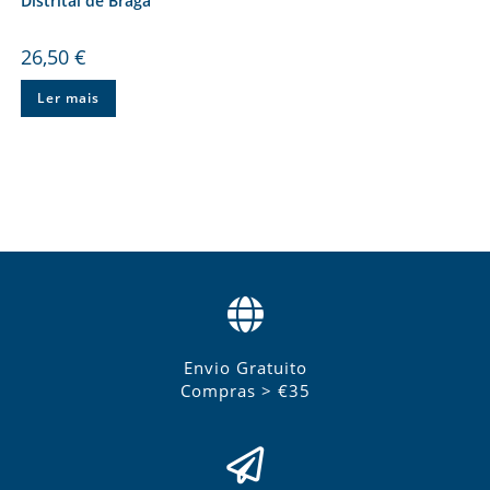
Distrital de Braga
26,50
€
Ler mais
Envio Gratuito
Compras > €35