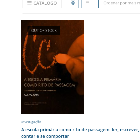
CATÁLOGO
Ordenar por mais r
OUT OF STOCK
Investigação
A escola primária como rito de passagem: ler, escrever,
contar e se comportar