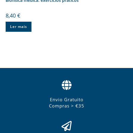
Biofísica médica: exercícios práticos
8,40
€
Ler mais
Envio Gratuito
Compras > €35