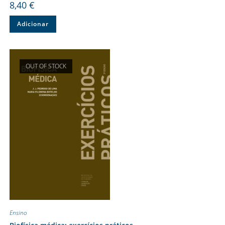
8,40
€
Adicionar
OUT OF STOCK
Ensino