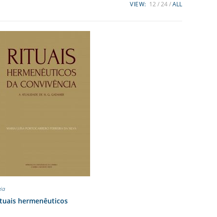
VIEW:
12
24
ALL
eia
ituais hermenêuticos