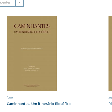
ecentes
Ideia
Id
Caminhantes. Um itinerário filosófico
R