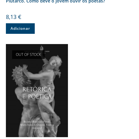
Plutarco. Como deve o jovem ouvir os poetas?
8,13
€
Adicionar
OUT OF STOCK