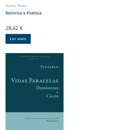
Outros Títulos
Retórica e Poética
28,42
€
Ler mais