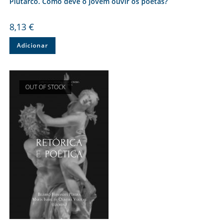
Plutarco. Como deve o jovem ouvir os poetas?
8,13
€
Adicionar
OUT OF STOCK