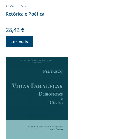
Outros Títulos
Retórica e Poética
28,42
€
Ler mais