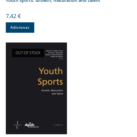
Youth sports: Growth, maturation and talent
7,42
€
Adicionar
OUT OF STOCK