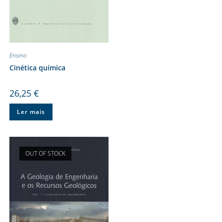
Ensino
Cinética química
26,25
€
Ler mais
OUT OF STOCK