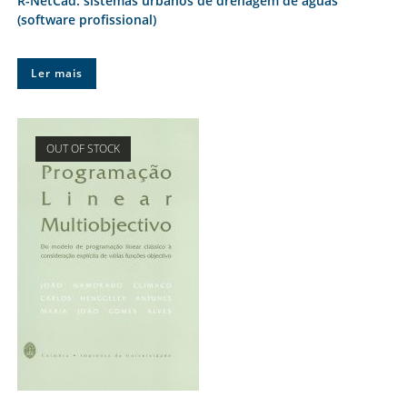
R-NetCad: sistemas urbanos de drenagem de águas
(software profissional)
Ler mais
OUT OF STOCK