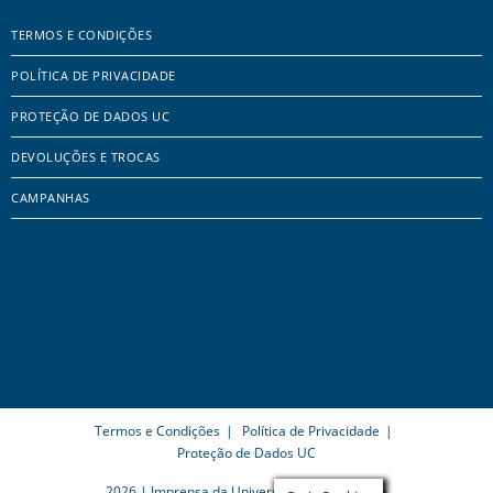
TERMOS E CONDIÇÕES
POLÍTICA DE PRIVACIDADE
PROTEÇÃO DE DADOS UC
DEVOLUÇÕES E TROCAS
CAMPANHAS
Termos e Condições
Política de Privacidade
Proteção de Dados UC
2026 | Imprensa da Universidade de Coimbra