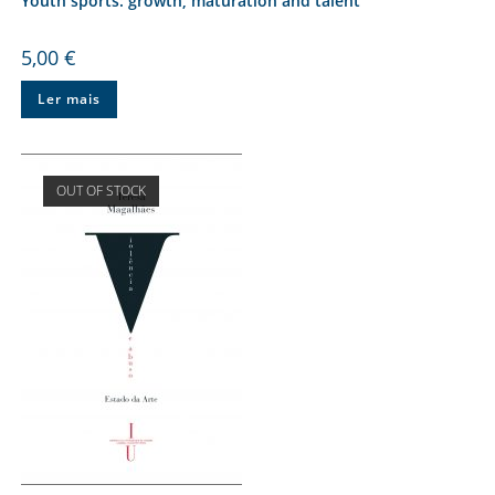
Youth sports: growth, maturation and talent
5,00
€
Ler mais
OUT OF STOCK