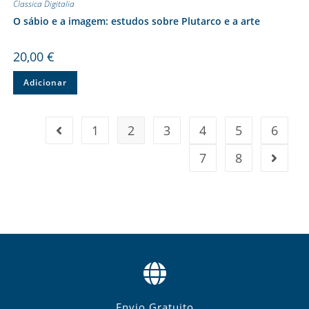
Classica Digitalia
O sábio e a imagem: estudos sobre Plutarco e a arte
20,00
€
Adicionar
1
2
3
4
5
6
7
8
Envio Gratuito