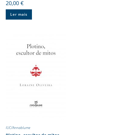
20,00
€
Ler mais
IUC/Annablume