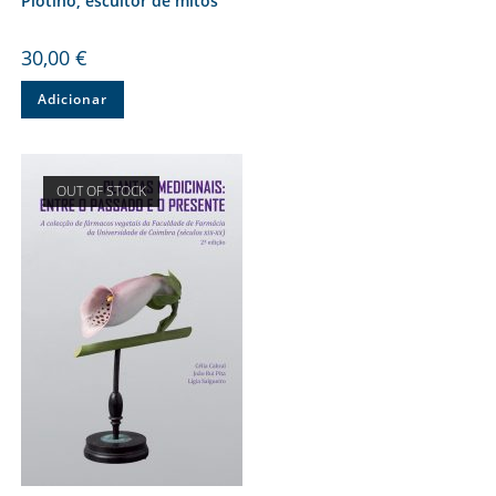
Plotino, escultor de mitos
30,00
€
Adicionar
OUT OF STOCK