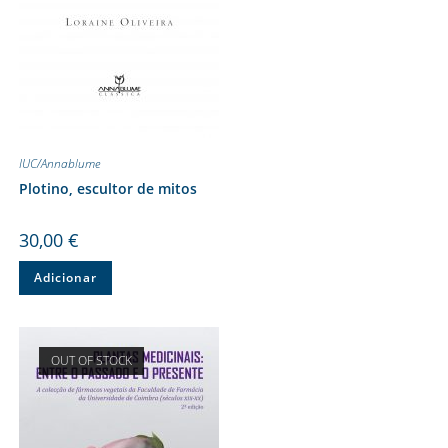
IUC/Annablume
Plotino, escultor de mitos
30,00
€
Adicionar
OUT OF STOCK