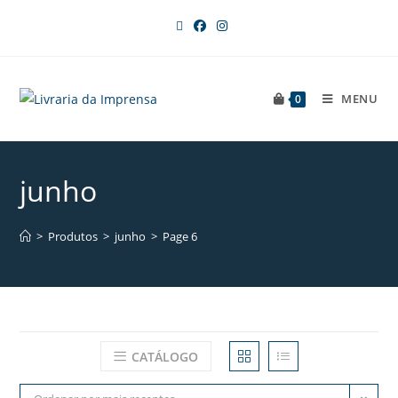
MENU
0
junho
>
Produtos
>
junho
>
Page 6
CATÁLOGO