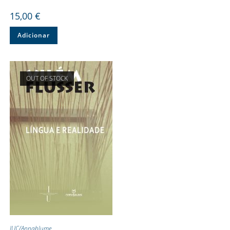
15,00
€
Adicionar
OUT OF STOCK
IUC/Annablume