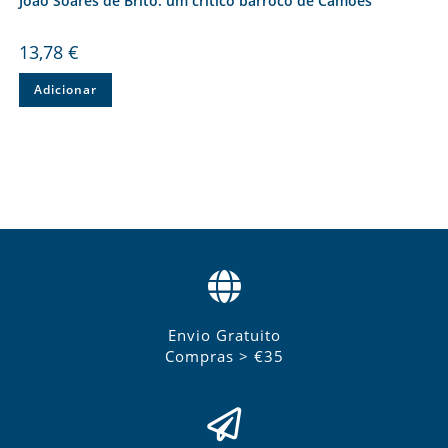
João Soares de Brito: um crítico barroco de Camões
13,78
€
Adicionar
Envio Gratuito
Compras > €35