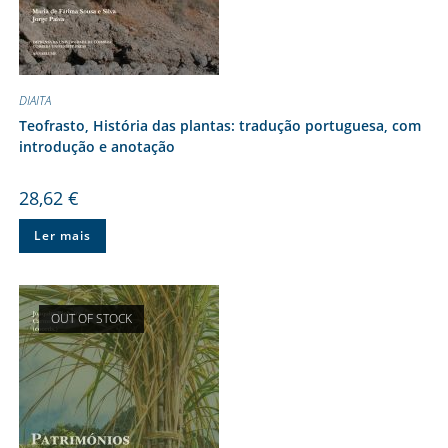
DIAITA
Teofrasto, História das plantas: tradução portuguesa, com
introdução e anotação
28,62
€
Ler mais
OUT OF STOCK