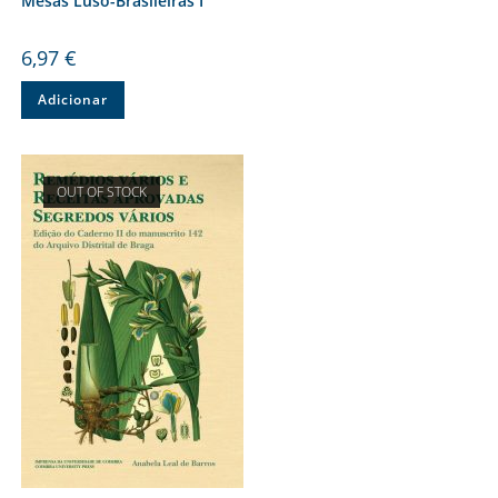
Mesas Luso-Brasileiras I
6,97
€
Adicionar
OUT OF STOCK