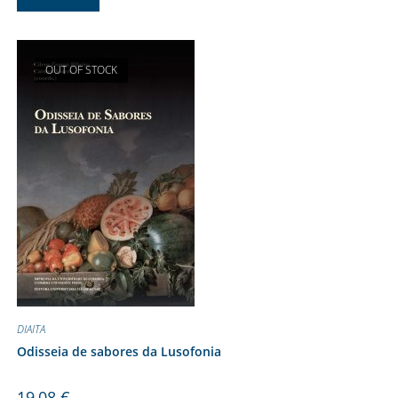
OUT OF STOCK
DIAITA
Odisseia de sabores da Lusofonia
19,08
€